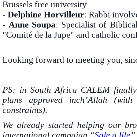
Brussels free university
-
Delphine Horvilleur
: Rabbi involv
-
Anne Soupa
: Specialist of Biblic
"Comité de la Jupe" and catholic con
Looking forward to meeting you,
sin
PS: in South Africa CALEM finally
plans approved inch’Allah (with
constraints).
We already started helping our br
international campaign “
Safe a life
”